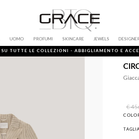
A
UOMO
PROFUMI
SKINCARE
JEWELS
DESIGNE
 SU TUTTE LE COLLEZIONI - ABBIGLIAMENTO E ACC
CIR
Giacc
€ 45
COLOR
TAGLI