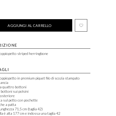
AGGIUNGI AL CARRELLO
RIZIONE
oppiopetto striped herringbone
AGLI
oppiopetto in premium piquet filo di scozia stampato
lancia
a quattro bottoni
bottoni sui polsini
posteriore
a sul petto con pochette
he a patta
lunghezza 71,5 cm (taglia 42)
la è alta 177 cm e indossa una taglia 42