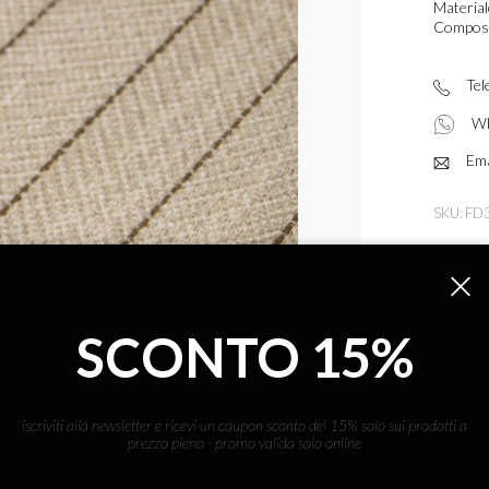
Material
Composi
Tel
Wh
Ema
SKU: F
CONDIVI
SCONTO 15%
iscriviti alla newsletter e ricevi un coupon sconto del 15% solo sui prodotti a
prezzo pieno - promo valida solo online