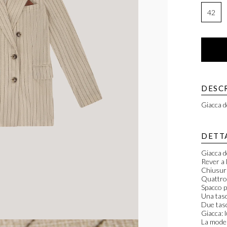
42
DESC
Giacca d
DETT
Giacca d
Rever a 
Chiusur
Quattro 
Spacco 
Una tasc
Due tasc
Giacca: 
La model