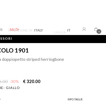
RS
SALDI
SPEDIZIONE IN
ITALY
IT
LINGUA
0
ESSORI
COLO 1901
a doppiopetto striped herringbone
6.00
€ 320.00
-30%
E: GIALLO
A
INFO TAGLIE