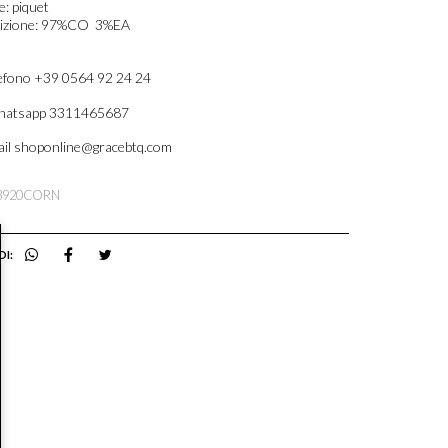
e: piquet
zione: 97%CO  3%EA
efono +39 0564 92 24 24
atsapp 3311465687
il shoponline@gracebtq.com
D3920CORN
DI: