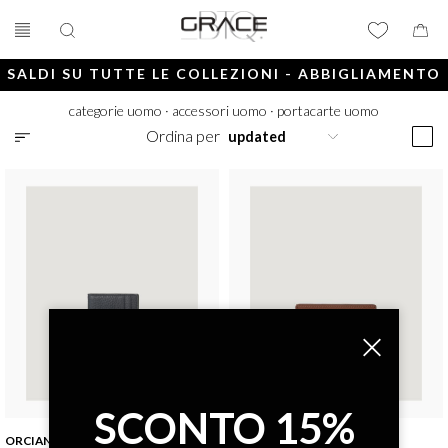
SALDI SU TUTTE LE COLLEZIONI - ABBIGLIAMENTO
E ACCESSORI
categorie uomo
·
accessori uomo
·
portacarte uomo
Ordina per
SCONTO 15%
ORCIANI
ORCIANI