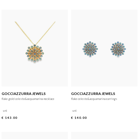
GOCCIAZZURRA JEWELS
GOCCIAZZURRA JEWELS
flake gold celeste&acquamarina necklace
flake celeste&acquamarina earrings
uni
uni
€ 143.00
€ 140.00