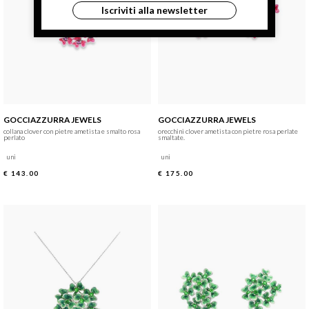
Iscriviti alla newsletter
GOCCIAZZURRA JEWELS
GOCCIAZZURRA JEWELS
collana clover con pietre ametista e smalto rosa
orecchini clover ametista con pietre rosa perlate
perlato
smaltate.
uni
uni
€ 143.00
€ 175.00