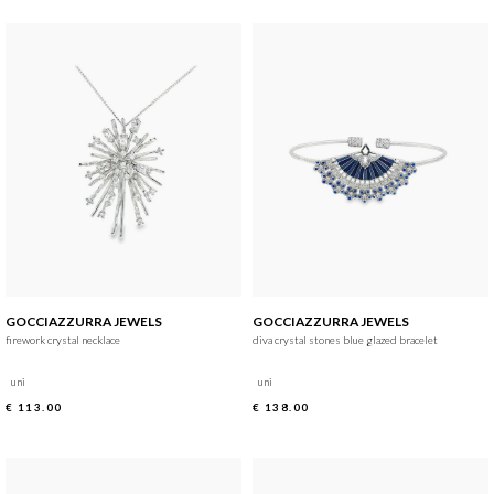
GOCCIAZZURRA JEWELS
GOCCIAZZURRA JEWELS
firework crystal necklace
diva crystal stones blue glazed bracelet
uni
uni
€ 113.00
€ 138.00