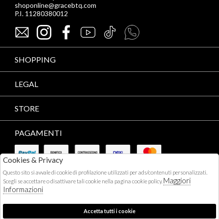
shoponline@gracebtq.com
P.I. 11280380012
SHOPPING
LEGAL
STORE
PAGAMENTI
Cookies & Privacy
Questo sito si avvale di cookie di profilazione utilizzati per ads/contenuti personalizzati.
Maggiori
Scegli se accettare o disattivare tali cookie nella pagina cookie policy.
Informazioni
CORRIERI
Accetta tutti i cookie