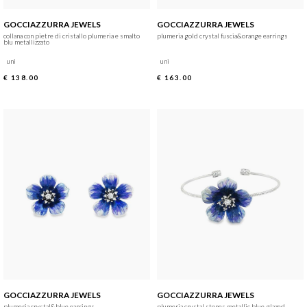
GOCCIAZZURRA JEWELS
GOCCIAZZURRA JEWELS
collana con pietre di cristallo plumeria e smalto
plumeria gold crystal fuscia&orange earrings
blu metallizzato
uni
uni
€ 138.00
€ 163.00
GOCCIAZZURRA JEWELS
GOCCIAZZURRA JEWELS
plumeria crystal&blue earrings
plumeria crystal stones metallic blue glazed