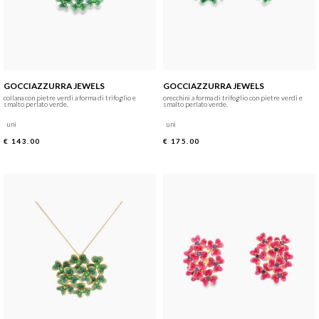
GOCCIAZZURRA JEWELS
GOCCIAZZURRA JEWELS
collana con pietre verdi a forma di trifoglio e
orecchini a forma di trifoglio con pietre verdi e
smalto perlato verde.
smalto perlato verde.
uni
uni
€ 143.00
€ 175.00