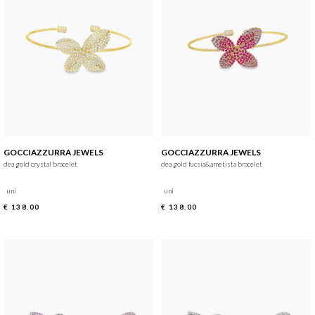
GOCCIAZZURRA JEWELS
GOCCIAZZURRA JEWELS
dea gold crystal bracelet
dea gold fucsia&ametista bracelet
uni
uni
€ 138.00
€ 138.00