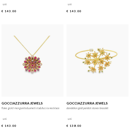
uni
uni
€ 143.00
€ 143.00
GOCCIAZZURRA JEWELS
GOCCIAZZURRA JEWELS
flake gold morganite&ametista&fucsia necklace
dandelion gold peridot stones bracelet
uni
uni
€ 143.00
€ 138.00