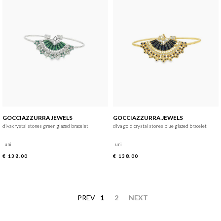
GOCCIAZZURRA JEWELS
GOCCIAZZURRA JEWELS
diva crystal stones green glazed bracelet
diva gold crystal stones blue glazed bracelet
uni
uni
€ 138.00
€ 138.00
PREV
1
2
NEXT