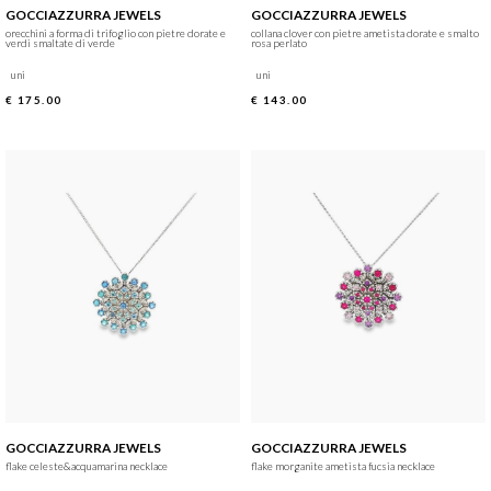
GOCCIAZZURRA JEWELS
GOCCIAZZURRA JEWELS
orecchini a forma di trifoglio con pietre dorate e
collana clover con pietre ametista dorate e smalto
verdi smaltate di verde
rosa perlato
uni
uni
€ 175.00
€ 143.00
GOCCIAZZURRA JEWELS
GOCCIAZZURRA JEWELS
flake celeste&acquamarina necklace
flake morganite ametista fucsia necklace