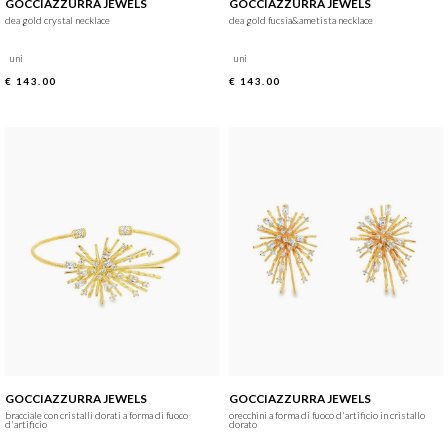
GOCCIAZZURRA JEWELS
GOCCIAZZURRA JEWELS
dea gold crystal necklace
dea gold fucsia&ametista necklace
uni
uni
€ 143.00
€ 143.00
GOCCIAZZURRA JEWELS
GOCCIAZZURRA JEWELS
bracciale con cristalli dorati a forma di fuoco
orecchini a forma di fuoco d'artificio in cristallo
d'artificio
dorato