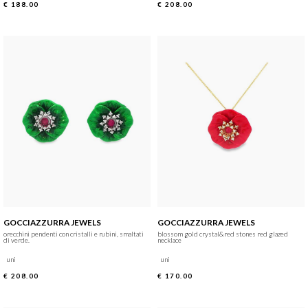
€ 188.00
€ 208.00
GOCCIAZZURRA JEWELS
GOCCIAZZURRA JEWELS
orecchini pendenti con cristalli e rubini, smaltati
blossom gold crystal&red stones red glazed
di verde.
necklace
uni
uni
€ 208.00
€ 170.00