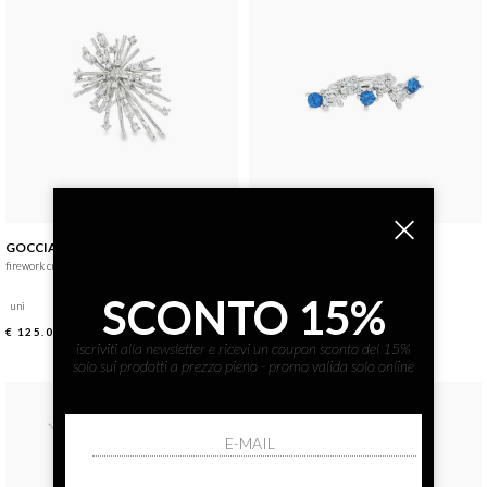
GOCCIAZZURRA JEWELS
GOCCIAZZURRA JEWELS
firework crystal ring
rainbow crystal&blue ring
SCONTO 15%
uni
uni
€ 125.00
€ 125.00
iscriviti alla newsletter e ricevi un coupon sconto del 15%
solo sui prodotti a prezzo pieno - promo valida solo online