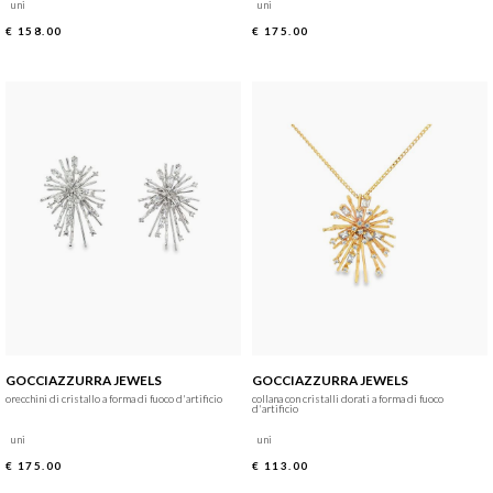
uni
uni
€ 158.00
€ 175.00
GOCCIAZZURRA JEWELS
GOCCIAZZURRA JEWELS
orecchini di cristallo a forma di fuoco d'artificio
collana con cristalli dorati a forma di fuoco
d'artificio
uni
uni
€ 175.00
€ 113.00