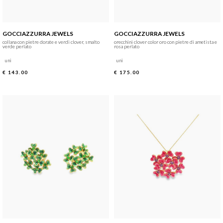
GOCCIAZZURRA JEWELS
GOCCIAZZURRA JEWELS
collana con pietre dorate e verdi clover, smalto
orecchini clover color oro con pietre di ametista e
verde perlato
rosa perlato
uni
uni
€ 143.00
€ 175.00