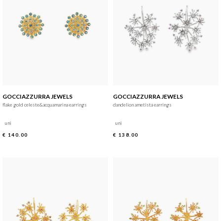
GOCCIAZZURRA JEWELS
GOCCIAZZURRA JEWELS
flake gold celeste&acquamarina earrings
dandelion ametista earrings
uni
uni
€ 140.00
€ 138.00