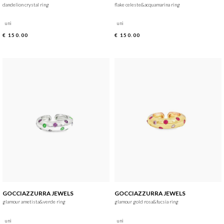
dandelion crystal ring
flake celeste&acquamarina ring
uni
uni
€ 150.00
€ 150.00
GOCCIAZZURRA JEWELS
GOCCIAZZURRA JEWELS
glamour ametista&verde ring
glamour gold rosa&fucsia ring
uni
uni