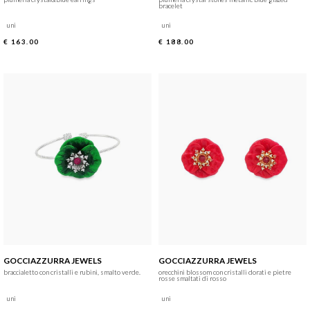
bracelet
uni
uni
€ 163.00
€ 188.00
GOCCIAZZURRA JEWELS
GOCCIAZZURRA JEWELS
braccialetto con cristalli e rubini, smalto verde.
orecchini blossom con cristalli dorati e pietre
rosse smaltati di rosso
uni
uni