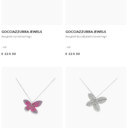
GOCCIAZZURRA JEWELS
GOCCIAZZURRA JEWELS
dea gold crystal earrings
dea gold fucsia&ametista earrings
uni
uni
€ 220.00
€ 220.00