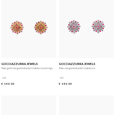
GOCCIAZZURRA JEWELS
GOCCIAZZURRA JEWELS
flake gold morganite&ametista&fucsia earrings
flake morganite&ametista&fucsia
uni
uni
€ 140.00
€ 140.00