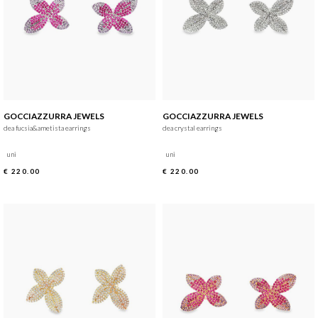
GOCCIAZZURRA JEWELS
GOCCIAZZURRA JEWELS
dea fucsia&ametista earrings
dea crystal earrings
uni
uni
€ 220.00
€ 220.00