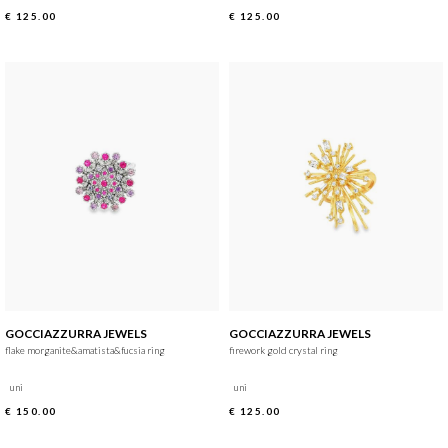
€ 125.00
€ 125.00
GOCCIAZZURRA JEWELS
GOCCIAZZURRA JEWELS
flake morganite&amatista&fucsia ring
firework gold crystal ring
uni
uni
€ 150.00
€ 125.00