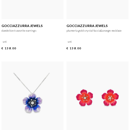
GOCCIAZZURRA JEWELS
GOCCIAZZURRA JEWELS
dandelion tsavorite earrings
plumeria gold crystal fucsia&orange necklace
uni
uni
€ 138.00
€ 138.00