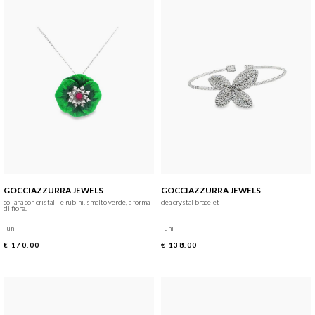
GOCCIAZZURRA JEWELS
GOCCIAZZURRA JEWELS
collana con cristalli e rubini, smalto verde, a forma
dea crystal bracelet
di fiore.
uni
uni
€ 170.00
€ 138.00