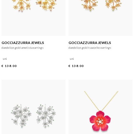
GOCCIAZZURRA JEWELS
GOCCIAZZURRA JEWELS
dandelion gold ametista earrings
dandelion gold tsavorite earrings
uni
uni
€ 138.00
€ 138.00