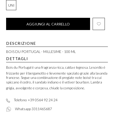
UNI
AGGIUNGI AL CARRELLO
DESCRIZIONE
BOIS DU PORTUGAL - MILLESIME - 100 ML
DETTAGLI
Bois du Portugal è una fragranza ricca, calda e legnosa. Lesordio è
frizzante per il bergamotto e lievemente speziato grazie alla lavanda
francese. Segue una combinazione di pregiate note boisè tra cui
spiccano il cedro, il sandalo indiano e il vetiver bourbon. Lambra
grigia, avvolgente e corposa, chiude la composizione.
Telefono +39 0564 92 24 24
Whatsapp 3311465687