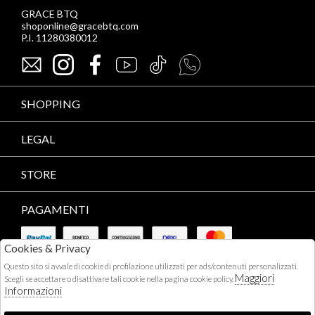
GRACE BTQ
shoponline@gracebtq.com
P.I. 11280380012
SHOPPING
LEGAL
STORE
PAGAMENTI
Cookies & Privacy
Questo sito si avvale di cookie di profilazione utilizzati per ads/contenuti personalizzati.
Maggiori
Scegli se accettare o disattivare tali cookie nella pagina cookie policy.
Informazioni
CORRIERI