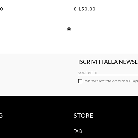
00
€ 150.00
ISCRIVITI ALLA NEWS
ho letto ed accettato le condizioni sulla pr
G
STORE
FAQ