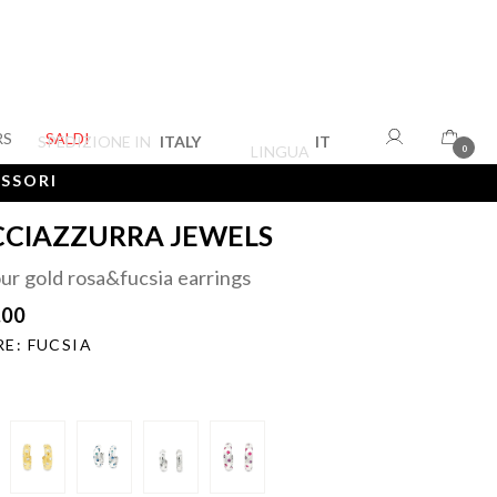
RS
SALDI
SPEDIZIONE IN
ITALY
IT
LINGUA
0
ESSORI
CIAZZURRA JEWELS
r gold rosa&fucsia earrings
.00
E: FUCSIA