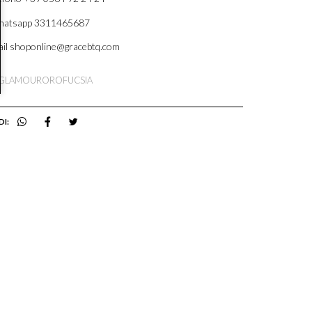
atsapp 3311465687
il shoponline@gracebtq.com
RGLAMOUROROFUCSIA
DI: