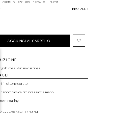
CRISTALLO
AZZURRO
CRISTALLO
FUCSIA
A
INFO TAGLIE
AGGIUNGI AL CARRELLO
RIZIONE
 gold rosa&fucsia earrings
AGLI
i in ottone dorato.
n nanoceramica preincassate a mano.
ne e-coating.
efono +39 0564 92 24 24