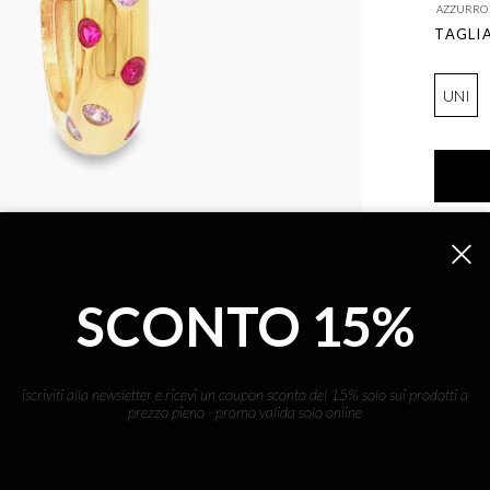
AZZURRO
TAGLI
UNI
DESC
Glamour
SCONTO 15%
DETT
Orecchin
iscriviti alla newsletter e ricevi un coupon sconto del 15% solo sui prodotti a
Pietre i
prezzo pieno - promo valida solo online
Protezio
Tel