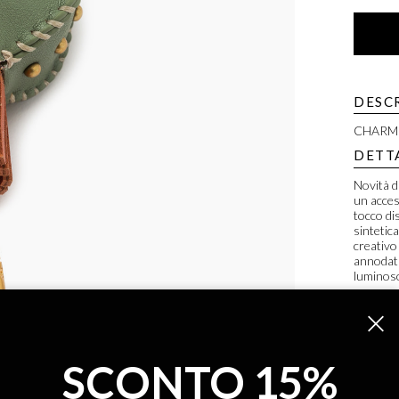
DESC
CHARM 
DETT
Novità d
un acces
tocco dis
sintetica
creativo
annodati
luminoso
MISUR
7x20x5 
SCONTO 15%
Tel