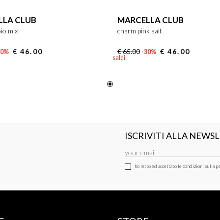
LLA CLUB
MARCELLA CLUB
io mix
charm pink salt
€ 46.00
€ 65.00
€ 46.00
30%
-30%
saldi
ISCRIVITI ALLA NEWS
ho letto ed accettato le condizioni sulla pr