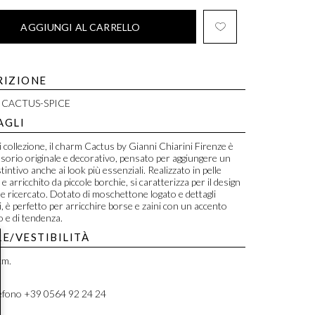
AGGIUNGI AL CARRELLO
RIZIONE
CACTUS-SPICE
AGLI
i collezione, il charm Cactus by Gianni Chiarini Firenze è
sorio originale e decorativo, pensato per aggiungere un
tintivo anche ai look più essenziali. Realizzato in pelle
 e arricchito da piccole borchie, si caratterizza per il design
 e ricercato. Dotato di moschettone logato e dettagli
, è perfetto per arricchire borse e zaini con un accento
 e di tendenza.
E/VESTIBILITÀ
cm.
efono +39 0564 92 24 24