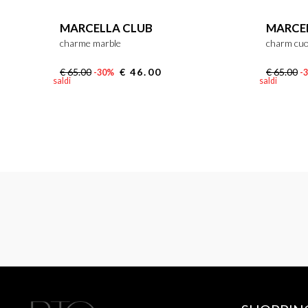
MARCELLA CLUB
MARCE
charme marble
charm cuo
€ 65.00
€ 46.00
€ 65.00
-30%
-
saldi
saldi