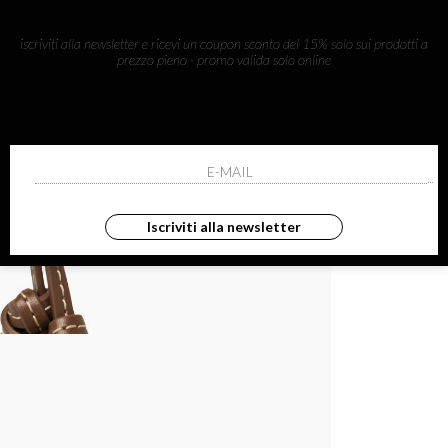
Wh
Ema
iscriviti alla newsletter e ricevi un coupon sconto del 15% solo sui prodotti a
prezzo pieno - promo valida solo online
SKU: PC
CONDIVI
Iscriviti alla newsletter