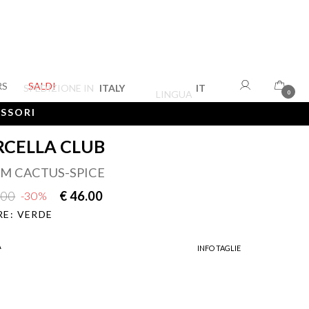
RS
SALDI
SPEDIZIONE IN
ITALY
IT
LINGUA
0
ESSORI
CELLA CLUB
M CACTUS-SPICE
.00
€ 46.00
-30%
E: VERDE
A
INFO TAGLIE