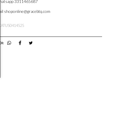
atsapp 3311465687
il shoponline@gracebtq.com
CATUS0414525
DI: