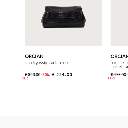
ORCIANI
ORCIAN
clutch gossip stark in pelle
borsa trini
martellata
€ 320.00
€ 224.00
€ 475.00
-30%
saldi
saldi