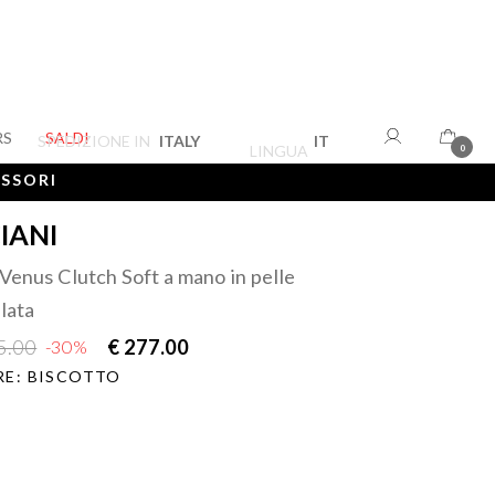
RS
SALDI
SPEDIZIONE IN
ITALY
IT
LINGUA
0
ESSORI
IANI
Venus Clutch Soft a mano in pelle
lata
5.00
€ 277.00
-30%
E: BISCOTTO