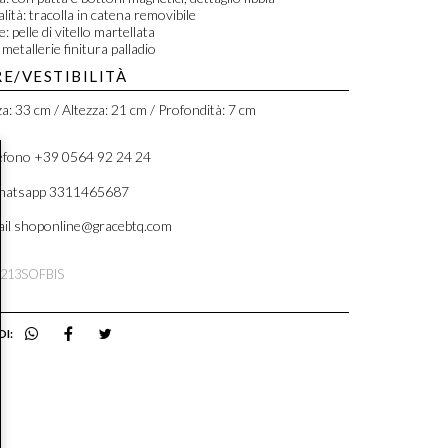
lità: tracolla in catena removibile
: pelle di vitello martellata
 metallerie finitura palladio
E/VESTIBILITÀ
a: 33 cm / Altezza: 21 cm / Profondità: 7 cm
efono +39 0564 92 24 24
atsapp 3311465687
il shoponline@gracebtq.com
2213SOFBIS
DI: