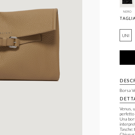
NERO
TAGLI
UNI
DESC
Borsa Ve
DETT
Venus, u
perfetto
Una bors
interpre
Tasche: t
Chiusura