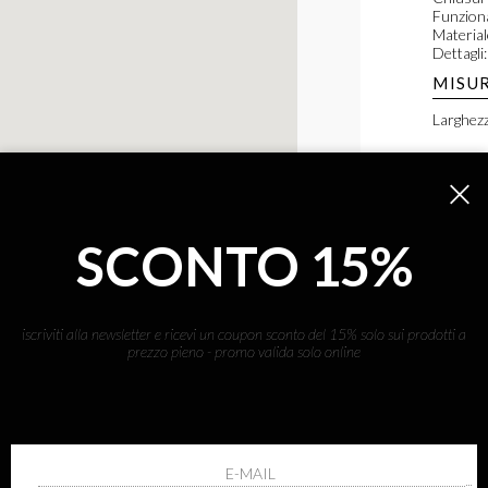
Funziona
Materiale
Dettagli:
MISUR
Larghezz
Tel
Wh
SCONTO 15%
Ema
SKU: B0
iscriviti alla newsletter e ricevi un coupon sconto del 15% solo sui prodotti a
prezzo pieno - promo valida solo online
CONDIVI