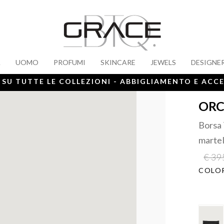
A
UOMO
PROFUMI
SKINCARE
JEWELS
DESIGNE
 SU TUTTE LE COLLEZIONI - ABBIGLIAMENTO E ACC
ORC
Borsa 
martel
€ 39
COLOR