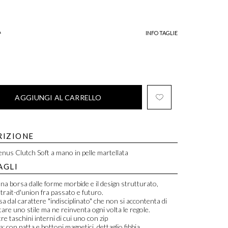
A
INFO TAGLIE
AGGIUNGI AL CARRELLO
RIZIONE
nus Clutch Soft a mano in pelle martellata
AGLI
na borsa dalle forme morbide e il design strutturato,
 trait-d'union fra passato e futuro.
a dal carattere "indisciplinato" che non si accontenta di
tare uno stile ma ne reinventa ogni volta le regole.
re taschini interni di cui uno con zip
: con patta e bottoni magnetici, dettaglio fibbia