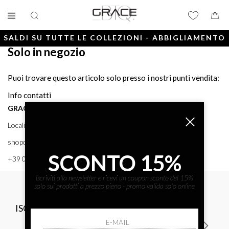
SALDI SU TUTTE LE COLLEZIONI - ABBIGLIAMENTO
Solo in negozio
E ACCESSORI
Puoi trovare questo articolo solo presso i nostri punti vendita:
Info contatti
GRACE BTQ
Località Porto, 38 58043 - PUNTA ALA (GR) GRACE BTQ
shoponline@gracebtq.com
SCONTO 15%
+39 0564 92 24 24
iscriviti alla newsletter e ricevi un coupon sconto del 15%
solo sui prodotti a prezzo pieno - promo valida solo online
ISCRIVITI ALLA NEWSLETTER