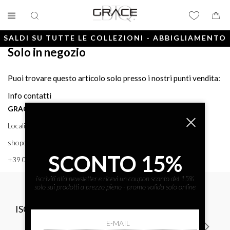
SALDI SU TUTTE LE COLLEZIONI - ABBIGLIAMENTO
Solo in negozio
E ACCESSORI
Puoi trovare questo articolo solo presso i nostri punti vendita:
Info contatti
GRACE BTQ
Località Porto, 38 58043 - PUNTA ALA (GR) GRACE BTQ
shoponline@gracebtq.com
SCONTO 15%
+39 0564 92 24 24
iscriviti alla newsletter e ricevi un coupon sconto del 15%
solo sui prodotti a prezzo pieno - promo valida solo online
ISCRIVITI ALLA NEWSLETTER