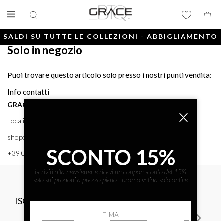
SALDI SU TUTTE LE COLLEZIONI - ABBIGLIAMENTO
Solo in negozio
E ACCESSORI
Puoi trovare questo articolo solo presso i nostri punti vendita:
Info contatti
GRACE BTQ
Località Porto, 38 58043 - PUNTA ALA (GR) GRACE BTQ
shoponline@gracebtq.com
SCONTO 15%
+39 0564 92 24 24
iscriviti alla newsletter e ricevi un coupon sconto del 15%
solo sui prodotti a prezzo pieno - promo valida solo online
ISCRIVITI ALLA NEWSLETTER