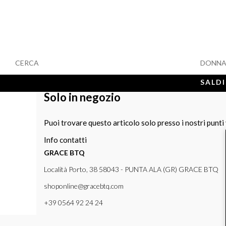
CERCA
DONN
SALDI
Solo in negozio
Puoi trovare questo articolo solo presso i nostri punti
Info contatti
GRACE BTQ
Località Porto, 38 58043 - PUNTA ALA (GR) GRACE BTQ
shoponline@gracebtq.com
+39 0564 92 24 24