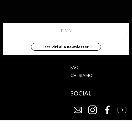
ISCRIVITI ALLA NEWS
ho letto ed accettato le condizioni sulla pr
Iscriviti alla newsletter
G
STORE
FAQ
CHI SIAMO
SOCIAL
CY