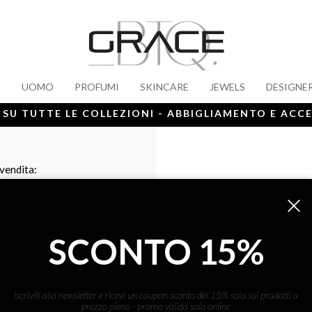
A
UOMO
PROFUMI
SKINCARE
JEWELS
DESIGNE
 SU TUTTE LE COLLEZIONI - ABBIGLIAMENTO E ACC
 vendita:
SCONTO 15%
iscriviti alla newsletter e ricevi un coupon sconto del 15% solo sui prodotti a
prezzo pieno - promo valida solo online