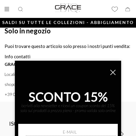
SALDI SU TUTTE LE COLLEZIONI - ABBIGLIAMENTO
Solo in negozio
E ACCESSORI
Puoi trovare questo articolo solo presso i nostri punti vendita:
Info contatti
GRACE BTQ
Località Porto, 38 58043 - PUNTA ALA (GR) GRACE BTQ
shoponline@gracebtq.com
SCONTO 15%
+39 0564 92 24 24
iscriviti alla newsletter e ricevi un coupon sconto del 15%
solo sui prodotti a prezzo pieno - promo valida solo online
ISCRIVITI ALLA NEWSLETTER