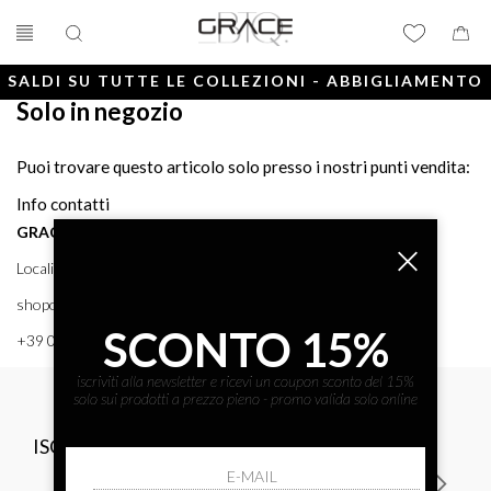
SALDI SU TUTTE LE COLLEZIONI - ABBIGLIAMENTO
Solo in negozio
E ACCESSORI
Puoi trovare questo articolo solo presso i nostri punti vendita:
Info contatti
GRACE BTQ
Località Porto, 38 58043 - PUNTA ALA (GR) GRACE BTQ
shoponline@gracebtq.com
SCONTO 15%
+39 0564 92 24 24
iscriviti alla newsletter e ricevi un coupon sconto del 15%
solo sui prodotti a prezzo pieno - promo valida solo online
ISCRIVITI ALLA NEWSLETTER