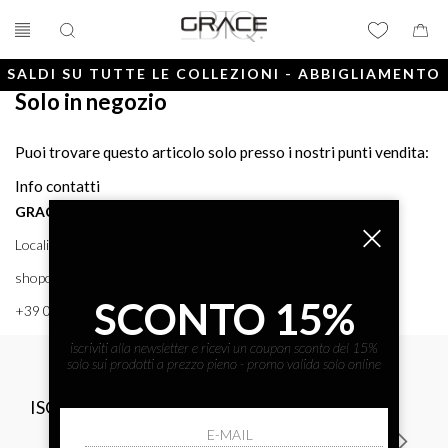
SALDI SU TUTTE LE COLLEZIONI - ABBIGLIAMENTO
Solo in negozio
E ACCESSORI
Puoi trovare questo articolo solo presso i nostri punti vendita:
Info contatti
GRACE BTQ
Località Porto, 38 58043 - PUNTA ALA (GR) GRACE BTQ
shoponline@gracebtq.com
SCONTO 15%
+39 0564 92 24 24
iscriviti alla newsletter e ricevi un coupon sconto del 15%
solo sui prodotti a prezzo pieno - promo valida solo online
ISCRIVITI ALLA NEWSLETTER