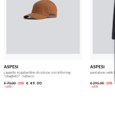
ASPESI
ASPESI
cappello in gabardine di cotone con lettering
pantalone wide l
"sbagliato" - tabacco
€ 70.00
€ 49.00
€ 295.00
-30%
-30%
saldi
saldi