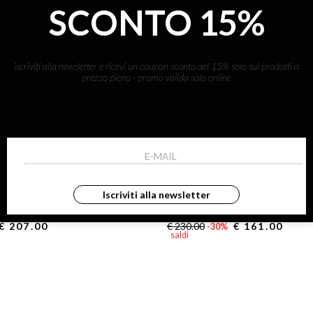
SCONTO 15%
iscriviti alla newsletter e ricevi un coupon sconto del 15% solo sui prodotti a
prezzo pieno - promo valida solo online
ASPESI
Iscriviti alla newsletter
eg in denim - denim
pantalone in denim di cotone - bia
€ 207.00
€ 230.00
€ 161.00
-30%
saldi