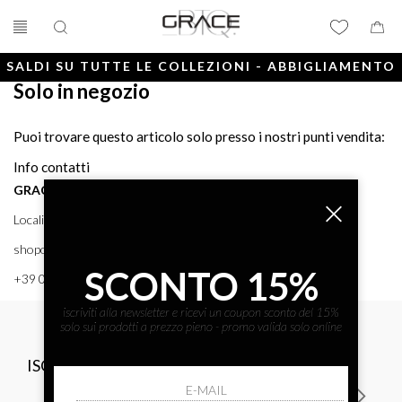
SALDI SU TUTTE LE COLLEZIONI - ABBIGLIAMENTO
Solo in negozio
E ACCESSORI
Puoi trovare questo articolo solo presso i nostri punti vendita:
Info contatti
GRACE BTQ
Località Porto, 38 58043 - PUNTA ALA (GR) GRACE BTQ
shoponline@gracebtq.com
SCONTO 15%
+39 0564 92 24 24
iscriviti alla newsletter e ricevi un coupon sconto del 15%
solo sui prodotti a prezzo pieno - promo valida solo online
ISCRIVITI ALLA NEWSLETTER