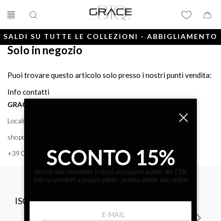
SALDI SU TUTTE LE COLLEZIONI - ABBIGLIAMENTO
Solo in negozio
E ACCESSORI
Puoi trovare questo articolo solo presso i nostri punti vendita:
Info contatti
GRACE BTQ
Località Porto, 38 58043 - PUNTA ALA (GR) GRACE BTQ
shoponline@gracebtq.com
SCONTO 15%
+39 0564 92 24 24
iscriviti alla newsletter e ricevi un coupon sconto del 15%
solo sui prodotti a prezzo pieno - promo valida solo online
ISCRIVITI ALLA NEWSLETTER