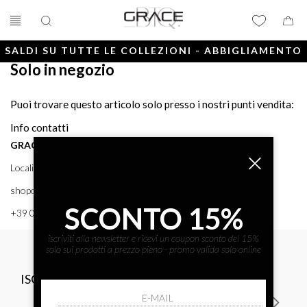
SALDI SU TUTTE LE COLLEZIONI - ABBIGLIAMENTO
Solo in negozio
E ACCESSORI
Puoi trovare questo articolo solo presso i nostri punti vendita:
Info contatti
GRACE BTQ
Località Porto, 38 58043 - PUNTA ALA (GR) GRACE BTQ
shoponline@gracebtq.com
SCONTO 15%
+39 0564 92 24 24
iscriviti alla newsletter e ricevi un coupon sconto del 15%
solo sui prodotti a prezzo pieno - promo valida solo online
ISCRIVITI ALLA NEWSLETTER