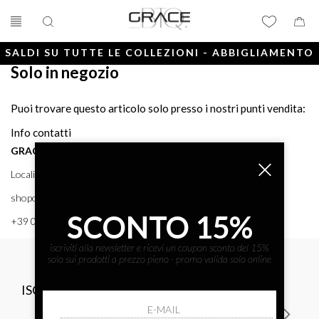
SALDI SU TUTTE LE COLLEZIONI - ABBIGLIAMENTO
Solo in negozio
E ACCESSORI
Puoi trovare questo articolo solo presso i nostri punti vendita:
Info contatti
GRACE BTQ
Località Porto, 38 58043 - PUNTA ALA (GR) GRACE BTQ
shoponline@gracebtq.com
SCONTO 15%
+39 0564 92 24 24
iscriviti alla newsletter e ricevi un coupon sconto del 15%
solo sui prodotti a prezzo pieno - promo valida solo online
ISCRIVITI ALLA NEWSLETTER