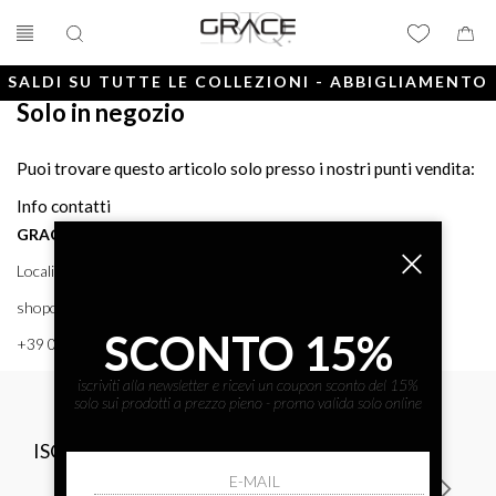
SALDI SU TUTTE LE COLLEZIONI - ABBIGLIAMENTO
Solo in negozio
E ACCESSORI
Puoi trovare questo articolo solo presso i nostri punti vendita:
Info contatti
GRACE BTQ
Località Porto, 38 58043 - PUNTA ALA (GR) GRACE BTQ
shoponline@gracebtq.com
SCONTO 15%
+39 0564 92 24 24
iscriviti alla newsletter e ricevi un coupon sconto del 15%
solo sui prodotti a prezzo pieno - promo valida solo online
ISCRIVITI ALLA NEWSLETTER