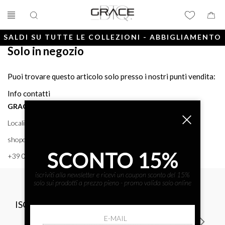
SALDI SU TUTTE LE COLLEZIONI - ABBIGLIAMENTO
Solo in negozio
E ACCESSORI
Puoi trovare questo articolo solo presso i nostri punti vendita:
Info contatti
GRACE BTQ
Località Porto, 38 58043 - PUNTA ALA (GR) GRACE BTQ
shoponline@gracebtq.com
SCONTO 15%
+39 0564 92 24 24
iscriviti alla newsletter e ricevi un coupon sconto del 15%
solo sui prodotti a prezzo pieno - promo valida solo online
ISCRIVITI ALLA NEWSLETTER