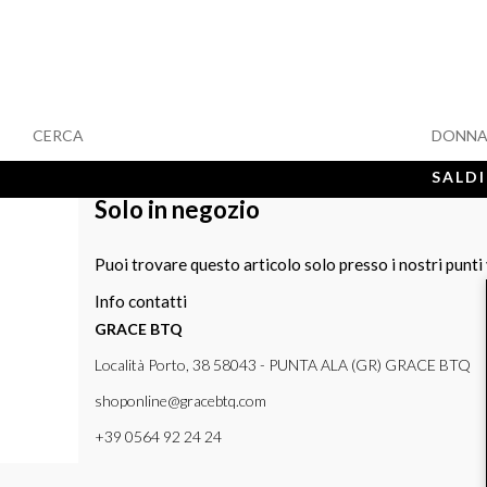
CERCA
DONN
SALDI
Solo in negozio
Puoi trovare questo articolo solo presso i nostri punti
Info contatti
GRACE BTQ
Località Porto, 38 58043 - PUNTA ALA (GR) GRACE BTQ
shoponline@gracebtq.com
+39 0564 92 24 24