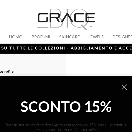
A
UOMO
PROFUMI
SKINCARE
JEWELS
DESIGNE
 SU TUTTE LE COLLEZIONI - ABBIGLIAMENTO E ACC
 vendita:
SCONTO 15%
iscriviti alla newsletter e ricevi un coupon sconto del 15% solo sui prodotti a
prezzo pieno - promo valida solo online