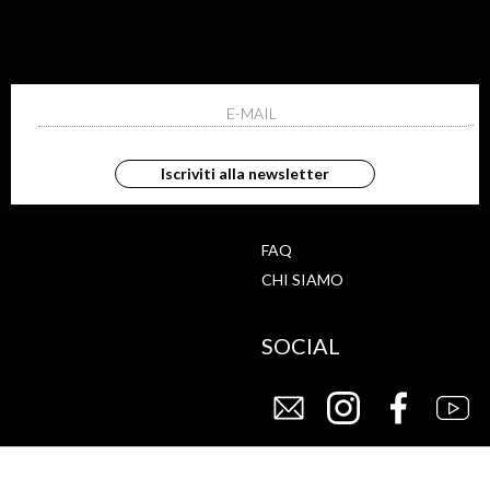
ISCRIVITI ALLA NEWS
ho letto ed accettato le condizioni sulla pr
Iscriviti alla newsletter
G
STORE
FAQ
CHI SIAMO
SOCIAL
CY