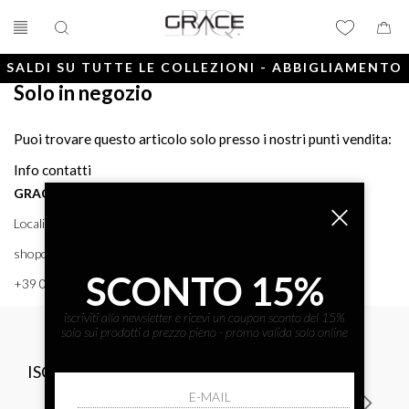
SALDI SU TUTTE LE COLLEZIONI - ABBIGLIAMENTO
Solo in negozio
E ACCESSORI
Puoi trovare questo articolo solo presso i nostri punti vendita:
Info contatti
GRACE BTQ
Località Porto, 38 58043 - PUNTA ALA (GR) GRACE BTQ
shoponline@gracebtq.com
SCONTO 15%
+39 0564 92 24 24
iscriviti alla newsletter e ricevi un coupon sconto del 15%
solo sui prodotti a prezzo pieno - promo valida solo online
ISCRIVITI ALLA NEWSLETTER