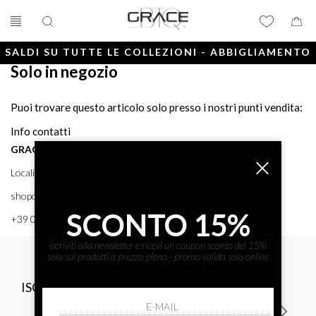
SALDI SU TUTTE LE COLLEZIONI - ABBIGLIAMENTO
Solo in negozio
E ACCESSORI
Puoi trovare questo articolo solo presso i nostri punti vendita:
Info contatti
GRACE BTQ
Località Porto, 38 58043 - PUNTA ALA (GR) GRACE BTQ
shoponline@gracebtq.com
SCONTO 15%
+39 0564 92 24 24
iscriviti alla newsletter e ricevi un coupon sconto del 15%
solo sui prodotti a prezzo pieno - promo valida solo online
ISCRIVITI ALLA NEWSLETTER