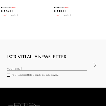
€ 280.00
€ 200.00
-30%
-30%
€ 196.00
€ 140.00
saldi
sold out
saldi
sold out
ISCRIVITI ALLA NEWSLETTER
ho letto ed accettato le condizioni sulla privacy.