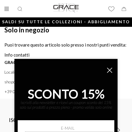
SALDI SU TUTTE LE COLLEZIONI - ABBIGLIAMENTO
Solo in negozio
E ACCESSORI
Puoi trovare questo articolo solo presso i nostri punti vendita:
Info contatti
GRACE BTQ
Località Porto, 38 58043 - PUNTA ALA (GR) GRACE BTQ
shoponline@gracebtq.com
SCONTO 15%
+39 0564 92 24 24
iscriviti alla newsletter e ricevi un coupon sconto del 15%
solo sui prodotti a prezzo pieno - promo valida solo online
ISCRIVITI ALLA NEWSLETTER