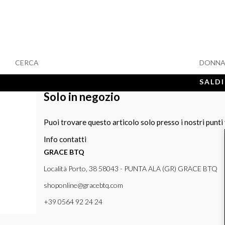
CERCA
DONN
SALDI
Solo in negozio
Puoi trovare questo articolo solo presso i nostri punti
Info contatti
GRACE BTQ
Località Porto, 38 58043 - PUNTA ALA (GR) GRACE BTQ
shoponline@gracebtq.com
+39 0564 92 24 24