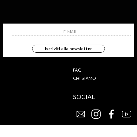
ISCRIVITI ALLA NEWS
ho letto ed accettato le condizioni sulla pr
Iscriviti alla newsletter
G
STORE
FAQ
CHI SIAMO
SOCIAL
CY