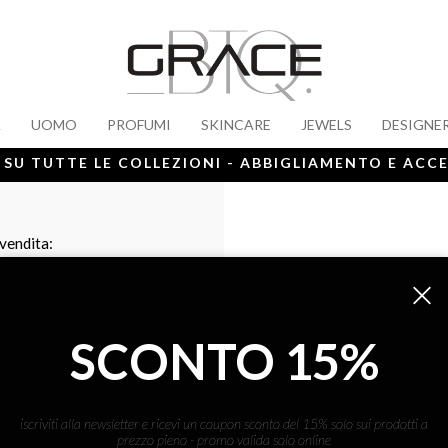
A
UOMO
PROFUMI
SKINCARE
JEWELS
DESIGNE
 SU TUTTE LE COLLEZIONI - ABBIGLIAMENTO E ACC
 vendita:
SCONTO 15%
iscriviti alla newsletter e ricevi un coupon sconto del 15% solo sui prodotti a
prezzo pieno - promo valida solo online