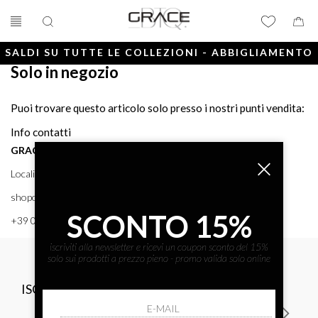
SALDI SU TUTTE LE COLLEZIONI - ABBIGLIAMENTO
Solo in negozio
E ACCESSORI
Puoi trovare questo articolo solo presso i nostri punti vendita:
Info contatti
GRACE BTQ
Località Porto, 38 58043 - PUNTA ALA (GR) GRACE BTQ
shoponline@gracebtq.com
SCONTO 15%
+39 0564 92 24 24
iscriviti alla newsletter e ricevi un coupon sconto del 15%
solo sui prodotti a prezzo pieno - promo valida solo online
ISCRIVITI ALLA NEWSLETTER