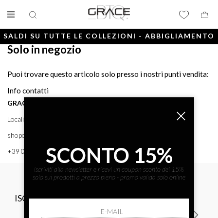
SALDI SU TUTTE LE COLLEZIONI - ABBIGLIAMENTO
Solo in negozio
E ACCESSORI
Puoi trovare questo articolo solo presso i nostri punti vendita:
Info contatti
GRACE BTQ
Località Porto, 38 58043 - PUNTA ALA (GR) GRACE BTQ
shoponline@gracebtq.com
SCONTO 15%
+39 0564 92 24 24
iscriviti alla newsletter e ricevi un coupon sconto del 15%
solo sui prodotti a prezzo pieno - promo valida solo online
ISCRIVITI ALLA NEWSLETTER