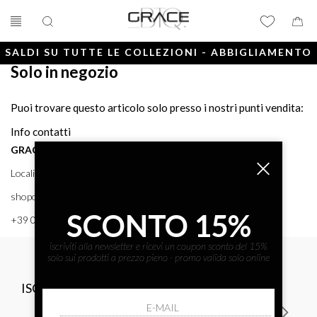
SALDI SU TUTTE LE COLLEZIONI - ABBIGLIAMENTO
Solo in negozio
E ACCESSORI
Puoi trovare questo articolo solo presso i nostri punti vendita:
Info contatti
GRACE BTQ
Località Porto, 38 58043 - PUNTA ALA (GR) GRACE BTQ
shoponline@gracebtq.com
SCONTO 15%
+39 0564 92 24 24
iscriviti alla newsletter e ricevi un coupon sconto del 15%
solo sui prodotti a prezzo pieno - promo valida solo online
ISCRIVITI ALLA NEWSLETTER