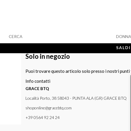
CERCA
DONN
SALDI
Solo in negozio
Puoi trovare questo articolo solo presso i nostri punti
Info contatti
GRACE BTQ
Località Porto, 38 58043 - PUNTA ALA (GR) GRACE BTQ
shoponline@gracebtq.com
+39 0564 92 24 24