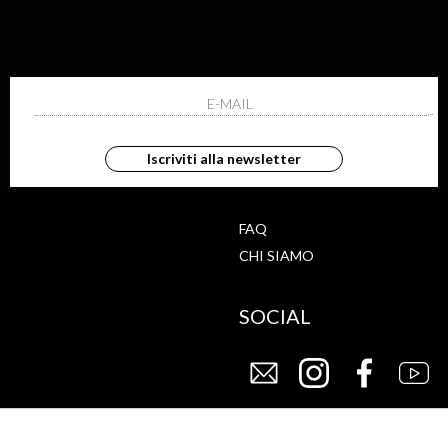
ISCRIVITI ALLA NEWS
ho letto ed accettato le condizioni sulla pr
Iscriviti alla newsletter
G
STORE
FAQ
CHI SIAMO
SOCIAL
CY