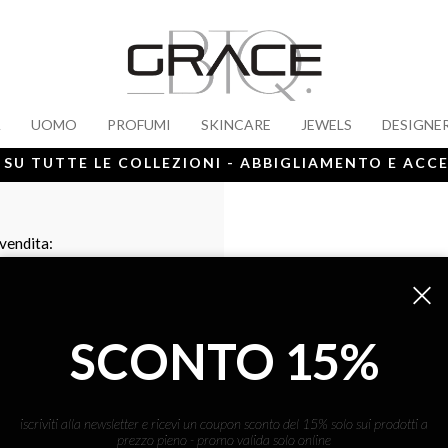
A
UOMO
PROFUMI
SKINCARE
JEWELS
DESIGNE
 SU TUTTE LE COLLEZIONI - ABBIGLIAMENTO E ACC
 vendita:
SCONTO 15%
iscriviti alla newsletter e ricevi un coupon sconto del 15% solo sui prodotti a
prezzo pieno - promo valida solo online