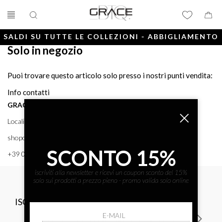
SALDI SU TUTTE LE COLLEZIONI - ABBIGLIAMENTO
Solo in negozio
E ACCESSORI
Puoi trovare questo articolo solo presso i nostri punti vendita:
Info contatti
GRACE BTQ
Località Porto, 38 58043 - PUNTA ALA (GR) GRACE BTQ
shoponline@gracebtq.com
SCONTO 15%
+39 0564 92 24 24
iscriviti alla newsletter e ricevi un coupon sconto del 15%
solo sui prodotti a prezzo pieno - promo valida solo online
ISCRIVITI ALLA NEWSLETTER