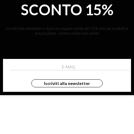
SCONTO 15%
iscriviti alla newsletter e ricevi un coupon sconto del 15% solo sui prodotti a
prezzo pieno - promo valida solo online
ASHMERE
Iscriviti alla newsletter
costa inglese