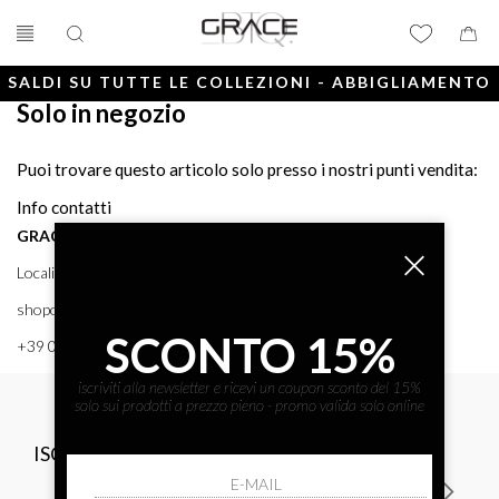
SALDI SU TUTTE LE COLLEZIONI - ABBIGLIAMENTO
Solo in negozio
E ACCESSORI
Puoi trovare questo articolo solo presso i nostri punti vendita:
Info contatti
GRACE BTQ
Località Porto, 38 58043 - PUNTA ALA (GR) GRACE BTQ
shoponline@gracebtq.com
SCONTO 15%
+39 0564 92 24 24
iscriviti alla newsletter e ricevi un coupon sconto del 15%
solo sui prodotti a prezzo pieno - promo valida solo online
ISCRIVITI ALLA NEWSLETTER