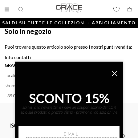
SALDI SU TUTTE LE COLLEZIONI - ABBIGLIAMENTO
Solo in negozio
E ACCESSORI
Puoi trovare questo articolo solo presso i nostri punti vendita:
Info contatti
GRACE BTQ
Località Porto, 38 58043 - PUNTA ALA (GR) GRACE BTQ
shoponline@gracebtq.com
SCONTO 15%
+39 0564 92 24 24
iscriviti alla newsletter e ricevi un coupon sconto del 15%
solo sui prodotti a prezzo pieno - promo valida solo online
ISCRIVITI ALLA NEWSLETTER