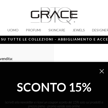
A
UOMO
PROFUMI
SKINCARE
JEWELS
DESIGNE
 SU TUTTE LE COLLEZIONI - ABBIGLIAMENTO E ACC
 vendita:
SCONTO 15%
iscriviti alla newsletter e ricevi un coupon sconto del 15% solo sui prodotti a
prezzo pieno - promo valida solo online