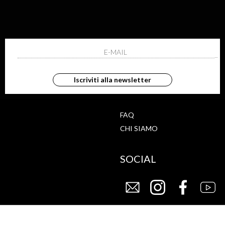
ISCRIVITI ALLA NEWS
ho letto ed accettato le condizioni sulla pr
Iscriviti alla newsletter
G
STORE
FAQ
CHI SIAMO
SOCIAL
CY