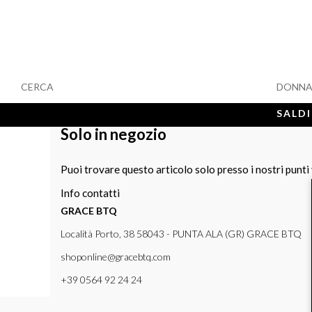
CERCA
DONN
SALDI
Solo in negozio
Puoi trovare questo articolo solo presso i nostri punti
Info contatti
GRACE BTQ
Località Porto, 38 58043 - PUNTA ALA (GR) GRACE BTQ
shoponline@gracebtq.com
+39 0564 92 24 24