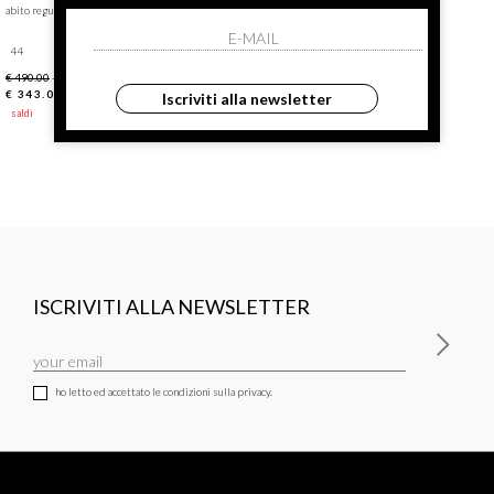
abito regular
44
€ 490.00
-30%
€ 343.00
Iscriviti alla newsletter
saldi
ISCRIVITI ALLA NEWSLETTER
ho letto ed accettato le condizioni sulla privacy.