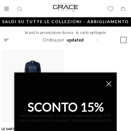
SALDI SU TUTTE LE COLLEZIONI - ABBIGLIAMENTO
E ACCESSORI
brand in promozione donna
·
le sarte pettegole
Ordina per
SCONTO 15%
iscriviti alla newsletter e ricevi un coupon sconto del 15%
solo sui prodotti a prezzo pieno - promo valida solo online
LE SARTE PETTEGOLE