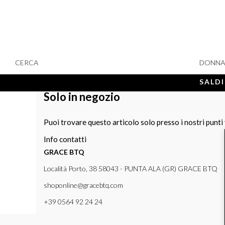
CERCA
DONN
SALDI
Solo in negozio
Puoi trovare questo articolo solo presso i nostri punti
Info contatti
GRACE BTQ
Località Porto, 38 58043 - PUNTA ALA (GR) GRACE BTQ
shoponline@gracebtq.com
+39 0564 92 24 24