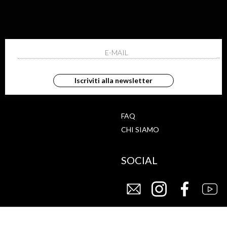
ISCRIVITI ALLA NEWS
ho letto ed accettato le condizioni sulla pr
Iscriviti alla newsletter
G
STORE
FAQ
CHI SIAMO
SOCIAL
CY