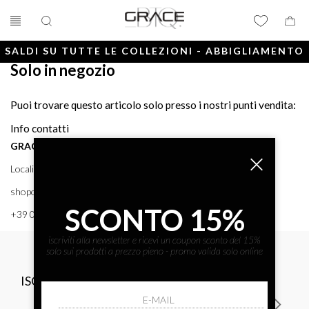
SALDI SU TUTTE LE COLLEZIONI - ABBIGLIAMENTO
Solo in negozio
E ACCESSORI
Puoi trovare questo articolo solo presso i nostri punti vendita:
Info contatti
GRACE BTQ
Località Porto, 38 58043 - PUNTA ALA (GR) GRACE BTQ
shoponline@gracebtq.com
SCONTO 15%
+39 0564 92 24 24
iscriviti alla newsletter e ricevi un coupon sconto del 15%
solo sui prodotti a prezzo pieno - promo valida solo online
ISCRIVITI ALLA NEWSLETTER