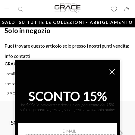
SALDI SU TUTTE LE COLLEZIONI - ABBIGLIAMENTO
Solo in negozio
E ACCESSORI
Puoi trovare questo articolo solo presso i nostri punti vendita:
Info contatti
GRACE BTQ
Località Porto, 38 58043 - PUNTA ALA (GR) GRACE BTQ
shoponline@gracebtq.com
SCONTO 15%
+39 0564 92 24 24
iscriviti alla newsletter e ricevi un coupon sconto del 15%
solo sui prodotti a prezzo pieno - promo valida solo online
ISCRIVITI ALLA NEWSLETTER