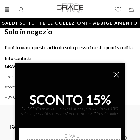
SALDI SU TUTTE LE COLLEZIONI - ABBIGLIAMENTO
Solo in negozio
E ACCESSORI
Puoi trovare questo articolo solo presso i nostri punti vendita:
Info contatti
GRACE BTQ
Località Porto, 38 58043 - PUNTA ALA (GR) GRACE BTQ
shoponline@gracebtq.com
SCONTO 15%
+39 0564 92 24 24
iscriviti alla newsletter e ricevi un coupon sconto del 15%
solo sui prodotti a prezzo pieno - promo valida solo online
ISCRIVITI ALLA NEWSLETTER