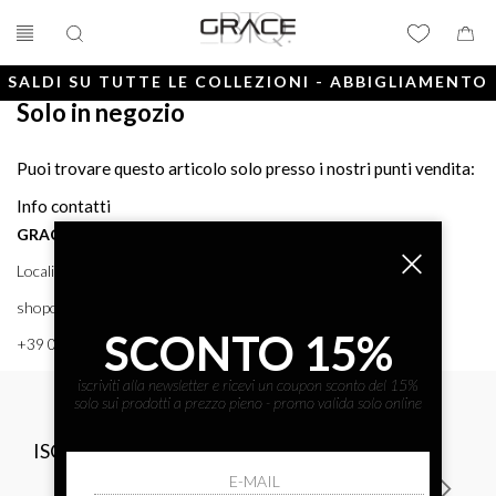
SALDI SU TUTTE LE COLLEZIONI - ABBIGLIAMENTO
Solo in negozio
E ACCESSORI
Puoi trovare questo articolo solo presso i nostri punti vendita:
Info contatti
GRACE BTQ
Località Porto, 38 58043 - PUNTA ALA (GR) GRACE BTQ
shoponline@gracebtq.com
SCONTO 15%
+39 0564 92 24 24
iscriviti alla newsletter e ricevi un coupon sconto del 15%
solo sui prodotti a prezzo pieno - promo valida solo online
ISCRIVITI ALLA NEWSLETTER