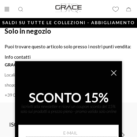
SALDI SU TUTTE LE COLLEZIONI - ABBIGLIAMENTO
Solo in negozio
E ACCESSORI
Puoi trovare questo articolo solo presso i nostri punti vendita:
Info contatti
GRACE BTQ
Località Porto, 38 58043 - PUNTA ALA (GR) GRACE BTQ
shoponline@gracebtq.com
SCONTO 15%
+39 0564 92 24 24
iscriviti alla newsletter e ricevi un coupon sconto del 15%
solo sui prodotti a prezzo pieno - promo valida solo online
ISCRIVITI ALLA NEWSLETTER