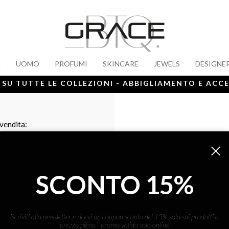
A
UOMO
PROFUMI
SKINCARE
JEWELS
DESIGNE
 SU TUTTE LE COLLEZIONI - ABBIGLIAMENTO E ACC
 vendita:
SCONTO 15%
iscriviti alla newsletter e ricevi un coupon sconto del 15% solo sui prodotti a
prezzo pieno - promo valida solo online