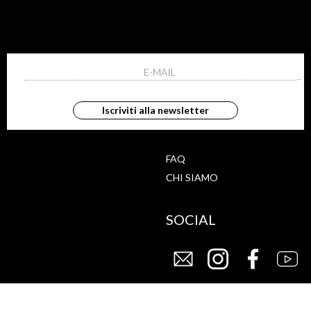
ISCRIVITI ALLA NEWS
ho letto ed accettato le condizioni sulla pr
Iscriviti alla newsletter
G
STORE
FAQ
CHI SIAMO
SOCIAL
CY