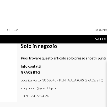
CERCA
DONN
SALDI
Solo in negozio
Puoi trovare questo articolo solo presso i nostri punti
Info contatti
GRACE BTQ
Località Porto, 38 58043 - PUNTA ALA (GR) GRACE BTQ
shoponline@gracebtq.com
+39 0564 92 24 24