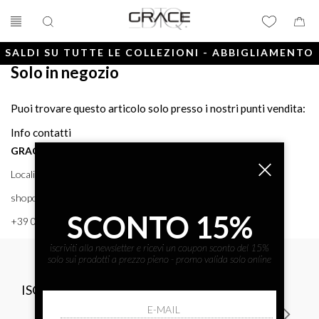
SALDI SU TUTTE LE COLLEZIONI - ABBIGLIAMENTO
Solo in negozio
E ACCESSORI
Puoi trovare questo articolo solo presso i nostri punti vendita:
Info contatti
GRACE BTQ
Località Porto, 38 58043 - PUNTA ALA (GR) GRACE BTQ
shoponline@gracebtq.com
SCONTO 15%
+39 0564 92 24 24
iscriviti alla newsletter e ricevi un coupon sconto del 15%
solo sui prodotti a prezzo pieno - promo valida solo online
ISCRIVITI ALLA NEWSLETTER