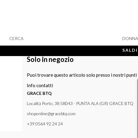
CERCA
DONN
SALDI
Solo in negozio
Puoi trovare questo articolo solo presso i nostri punti
Info contatti
GRACE BTQ
Località Porto, 38 58043 - PUNTA ALA (GR) GRACE BTQ
shoponline@gracebtq.com
+39 0564 92 24 24