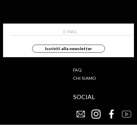
ISCRIVITI ALLA NEWS
ho letto ed accettato le condizioni sulla pr
Iscriviti alla newsletter
G
STORE
FAQ
CHI SIAMO
SOCIAL
CY