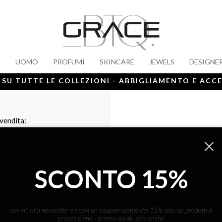
A
UOMO
PROFUMI
SKINCARE
JEWELS
DESIGNE
 SU TUTTE LE COLLEZIONI - ABBIGLIAMENTO E ACC
 vendita:
SCONTO 15%
iscriviti alla newsletter e ricevi un coupon sconto del 15% solo sui prodotti a
prezzo pieno - promo valida solo online