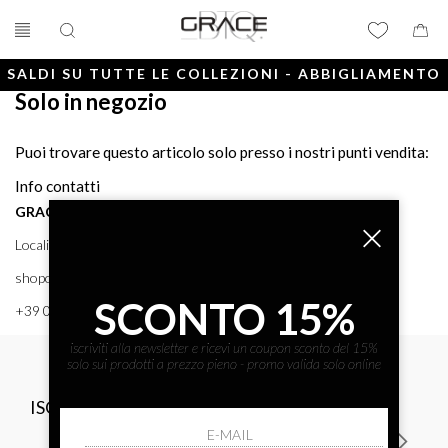
SALDI SU TUTTE LE COLLEZIONI - ABBIGLIAMENTO
Solo in negozio
E ACCESSORI
Puoi trovare questo articolo solo presso i nostri punti vendita:
Info contatti
GRACE BTQ
Località Porto, 38 58043 - PUNTA ALA (GR) GRACE BTQ
shoponline@gracebtq.com
SCONTO 15%
+39 0564 92 24 24
iscriviti alla newsletter e ricevi un coupon sconto del 15%
solo sui prodotti a prezzo pieno - promo valida solo online
ISCRIVITI ALLA NEWSLETTER