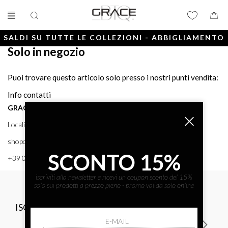
SALDI SU TUTTE LE COLLEZIONI - ABBIGLIAMENTO
Solo in negozio
E ACCESSORI
Puoi trovare questo articolo solo presso i nostri punti vendita:
Info contatti
GRACE BTQ
Località Porto, 38 58043 - PUNTA ALA (GR) GRACE BTQ
shoponline@gracebtq.com
SCONTO 15%
+39 0564 92 24 24
iscriviti alla newsletter e ricevi un coupon sconto del 15%
solo sui prodotti a prezzo pieno - promo valida solo online
ISCRIVITI ALLA NEWSLETTER