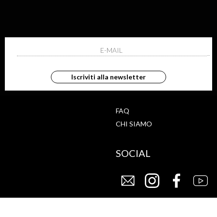
ISCRIVITI ALLA NEWS
ho letto ed accettato le condizioni sulla pr
Iscriviti alla newsletter
G
STORE
FAQ
CHI SIAMO
SOCIAL
CY