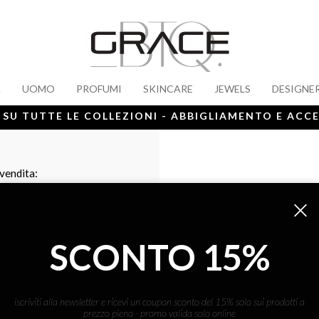
A
UOMO
PROFUMI
SKINCARE
JEWELS
DESIGNE
 SU TUTTE LE COLLEZIONI - ABBIGLIAMENTO E ACC
 vendita:
SCONTO 15%
iscriviti alla newsletter e ricevi un coupon sconto del 15% solo sui prodotti a
prezzo pieno - promo valida solo online