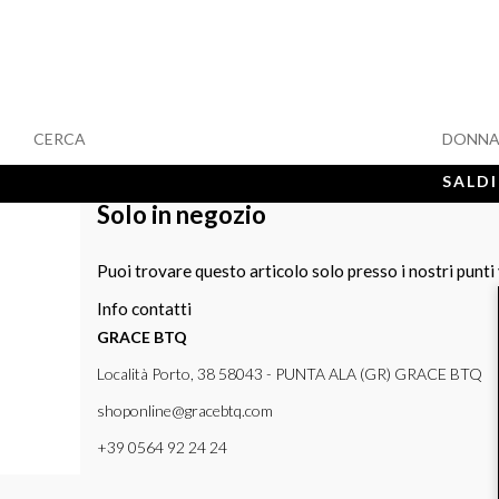
CERCA
DONN
SALDI
Solo in negozio
Puoi trovare questo articolo solo presso i nostri punti
Info contatti
GRACE BTQ
Località Porto, 38 58043 - PUNTA ALA (GR) GRACE BTQ
shoponline@gracebtq.com
+39 0564 92 24 24